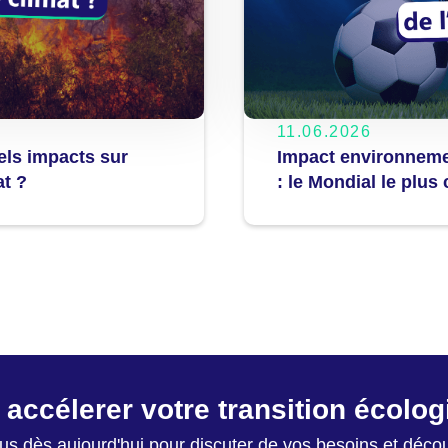
11.06.2026
Impact environnem
uels impacts sur
: le Mondial le plus 
at ?
 accélerer votre transition écolo
s dès aujourd'hui pour discuter de vos besoins et déc