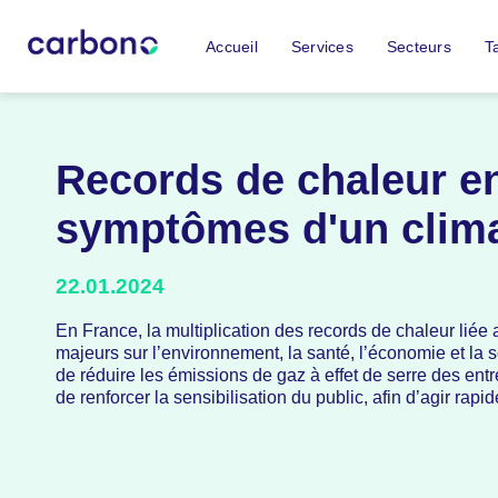
Accueil
Services
Secteurs
Ta
Records de chaleur en
symptômes d'un clima
22.01.2024
En France, la multiplication des records de chaleur lié
majeurs sur l’environnement, la santé, l’économie et la so
de réduire les émissions de gaz à effet de serre des entr
de renforcer la sensibilisation du public, afin d’agir ra